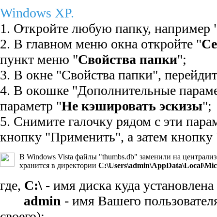
Windows XP.
1. Откройте любую папку, например
2. В главном меню окна откройте "
Се
пункт меню "
Свойства папки
";
3. В окне "Свойства папки", перейдит
4. В окошке "Дополнительные параме
параметр "
Не кэшировать эскизы
";
5. Снимите галочку рядом с эти пар
кнопку "Применить", а затем кнопку
В Windows Vista файлы "thumbs.db" заменили на централиз
хранится в директории
C:\Users\admin\AppData\Local\Mic
где,
C:\
- имя диска куда установлена
admin
- имя Вашего пользователя
своего);