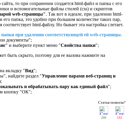
сайта, то при сохранении создается html-файл и папка с его
инки и вспомогательные файлы cтилей (css) и скриптов
парой web-страницы"
. Так вот в идеале, при удалении html-
и его папка, это удобно при большом количестве таких пар,
я соответствует html-файлу. Но бывает эта настройка слетает.
 папки при удалении соответствующей ей web-страницы.
Мои документы";
вис
" и выберите пункт меню "
Свойства папки
";
жет быть скрыто, поэтому для ее вызова нажмите на
на вкладку "
Вид
";
ы", найдите раздел "
Управление парами веб-страниц и
;
оказывать и обрабатывать пару как единый файл
";
ем кнопку "ОК";
Статья помогла?
200
102