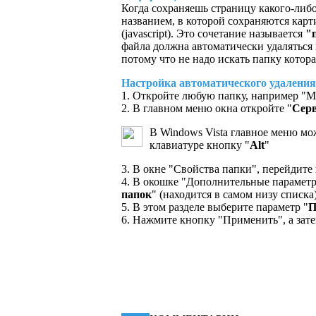
Когда сохраняешь страницу какого-либо 
названием, в которой сохраняются карт
(javascript). Это сочетание называется
"
файла должна автоматически удаляться 
потому что не надо искать папку котора
Настройка автоматического удаления
1. Откройте любую папку, например "
2. В главном меню окна откройте "
Сер
В Windows Vista главное меню мо
клавиатуре кнопку "
Alt
"
3. В окне "Свойства папки", перейдите 
4. В окошке "Дополнительные параметр
папок
" (находится в самом низу списка)
5. В этом разделе выберите параметр "
П
6. Нажмите кнопку "Применить", а зат
КПД статьи
49%