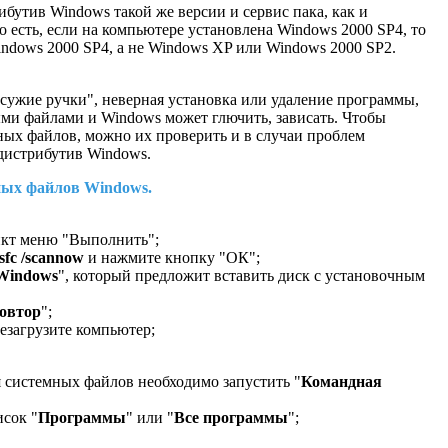
бутив Windows такой же версии и сервис пака, как и
 есть, если на компьютере установлена Windows 2000 SP4, то
indows 2000 SP4, а не Windows XP или Windows 2000 SP2.
осужие ручки", неверная установка или удаление программы,
ми файлами и Windows может глючить, зависать. Чтобы
ных файлов, можно их проверить и в случаи проблем
дистрибутив Windows.
ных файлов Windows.
нкт меню "Выполнить";
sfc /scannow
и нажмите кнопку "ОК";
Windows
", который предложит вставить диск с установочным
овтор
";
резагрузите компьютер;
я системных файлов необходимо запустить "
Командная
исок "
Программы
" или "
Все программы
";