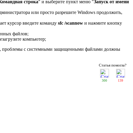
Командная строка
" и выберите пункт меню "
Запуск от имени
администратора или просто разрешите Windows продолжить,
гает курсор введите команду
sfc /scannow
и нажмите кнопку
енных файлов;
резагрузите компьютер;
ов, проблемы с системными защищенными файлами должны
Статья помогла?
300
139