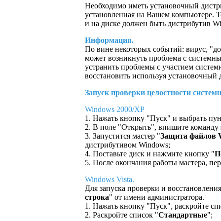
Необходимо иметь установочный дистри
установленная на Вашем компьютере. То
и на диске должен быть дистрибутив W
Информация.
По вине некоторых событий: вирус, "д
может возникнуть проблема с системны
устранить проблемы с участием систем
восстановить используя установочный 
Запуск проверки целостности систем
Windows 2000/XP
1. Нажать кнопку "Пуск" и выбрать пу
2. В поле "Открыть", впишите команду
3. Запустится мастер "
Защита файлов 
дистрибутивом Windows;
4. Поставьте диск и нажмите кнопку "
П
5. После окончания работы мастера, пе
Windows Vista.
Для запуска проверки и восстановлени
строка
" от имени администратора.
1. Нажать кнопку "Пуск", раскройте сп
2. Раскройте список "
Стандартные
";