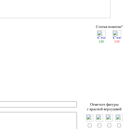
Статья помогла?
240
110
Отметьте фигуры
c красной верхушкой