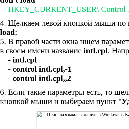
HKEY_CURRENT_USER\ Control Pan
4. Щелкаем левой кнопкой мыши по 
load
;
5. В правой части окна ищем параме
в своем имени название
intl.cpl
. Нап
-
intl.cpl
-
control intl.cpl,-1
-
control intl.cpl,,2
6. Если такие параметры есть, то ще
кнопкой мыши и выбираем пункт "
У