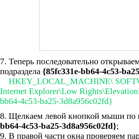
7. Теперь последовательно открываем
подраздела
{85fc331e-bb64-4c53-ba2
HKEY_LOCAL_MACHINE\ SOFTWA
Internet Explorer\Low Rights\Elevation
bb64-4c53-ba25-3d8a956c02fd}
8. Щелкаем левой кнопкой мыши по 
bb64-4c53-ba25-3d8a956c02fd}
;
9. В правой части окна проверяем па