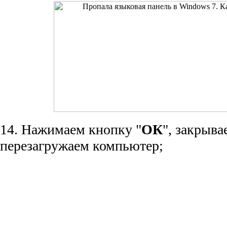
14. Нажимаем кнопку "
ОК
", закрыва
перезагружаем компьютер;
КПД статьи
19.39%